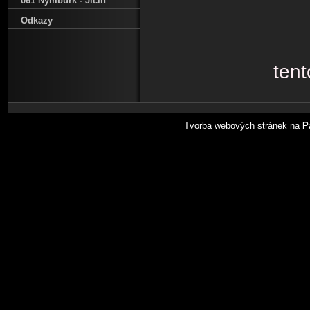
061 Nymburk - Jičín
Odkazy
tent
Tvorba webových stránek na
P