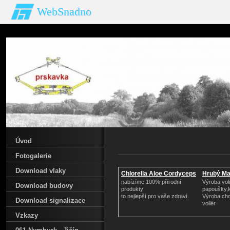
WebSnadno
Úvod
Fotogalerie
Download vlaky
Chlorella Aloe Cordyceps
Hrubý Ma
nabízíme 100% přírodní
Výroba voli
Download budovy
produkty
papoušky,
to nejlepší pro vaše zdraví.
Výroba cho
Download signalizace
voliér
Vzkazy